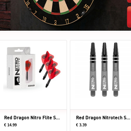
Red Dragon Nitro Flite System Jonny Clayton Kite - Dart Flights
Red Dragon Nitrotech Shaft Black Tint
€ 14.99
€ 3.39