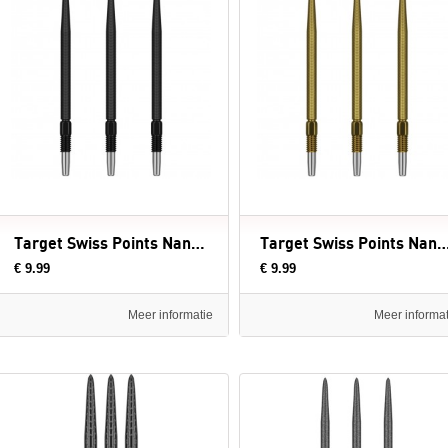
Target Swiss Points Nano Black - dartpunten
Target Swiss Points Nano Gold - d
€ 9.99
€ 9.99
Meer informatie
Meer informat