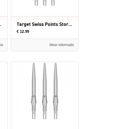
old - dartpunten
Target Swiss Points Storm LNC Black - dartpunten
€ 12.99
ie
Meer informatie