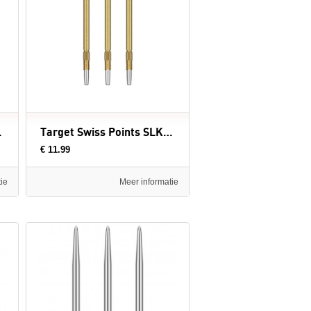
- dartpunten
Target Swiss Points SLK Gold Luke Littler - dartpunten
€ 11.99
ie
Meer informatie