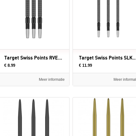
Target Swiss Points RVE Black - dartpunten
Target Swiss Points SLK Black Luke Littler 
€ 8.99
€ 11.99
Meer informatie
Meer informat