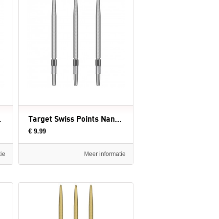
artpunten
Target Swiss Points Nano Silver - dartpunten
€ 9.99
ie
Meer informatie