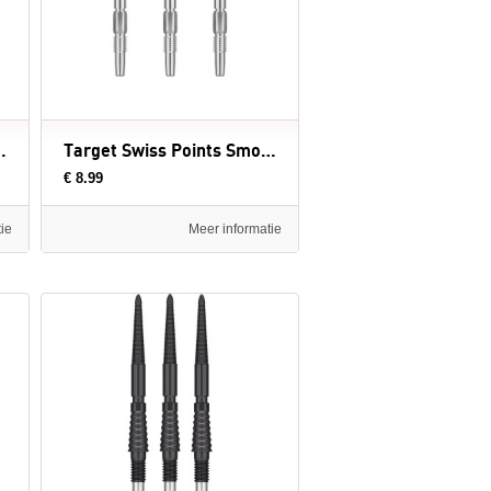
h Gold - dartpunten
Target Swiss Points Smooth Silver - dartpunten
€ 8.99
ie
Meer informatie