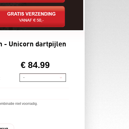
 - Unicorn dartpijlen
€ 84.99
-
:
mbinatie niet voorradig.
erug