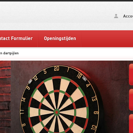
Acco
tact Formulier
Openingstijden
n dartpijlen