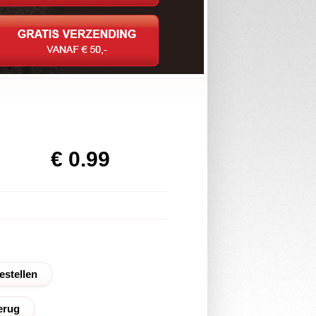
€ 0.99
erug