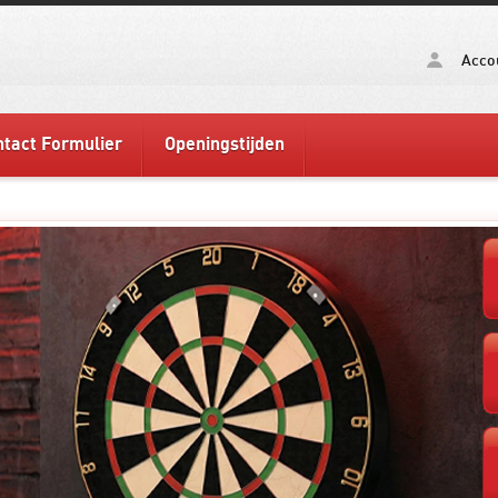
Acco
tact Formulier
Openingstijden