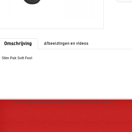
Omschrijving
Afbeeldingen en videos
Slim Pak Soft Feel
Lekker compact, handig om datgene mee te nemen wat nodig is