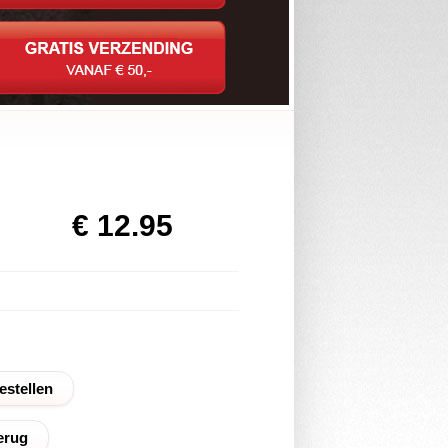
€ 12.95
erug