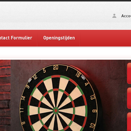
Acco
tact Formulier
Openingstijden