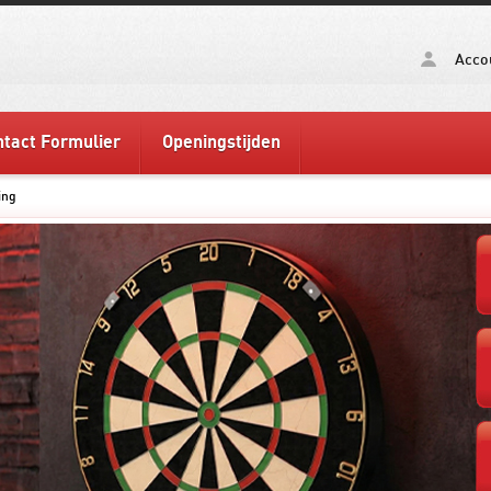
Acco
tact Formulier
Openingstijden
ing