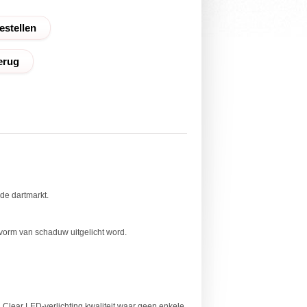
erug
de dartmarkt.
 vorm van schaduw uitgelicht word.
Clear LED-verlichting kwaliteit waar geen enkele