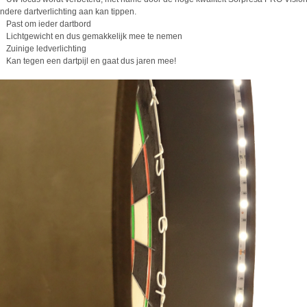
ndere dartverlichting aan kan tippen.
 Past om ieder dartbord
 Lichtgewicht en dus gemakkelijk mee te nemen
 Zuinige ledverlichting
 Kan tegen een dartpijl en gaat dus jaren mee!