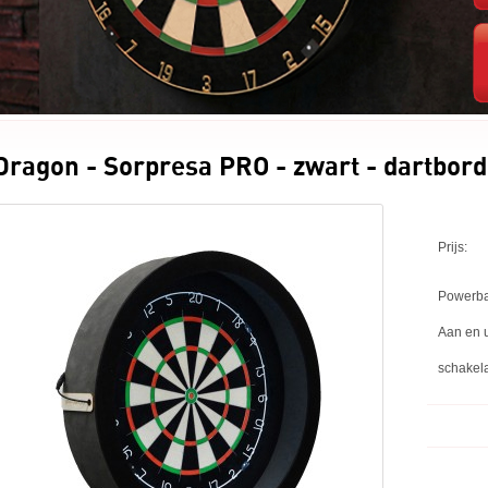
Dragon - Sorpresa PRO - zwart - dartbord
Prijs:
Powerba
Aan en u
schakela