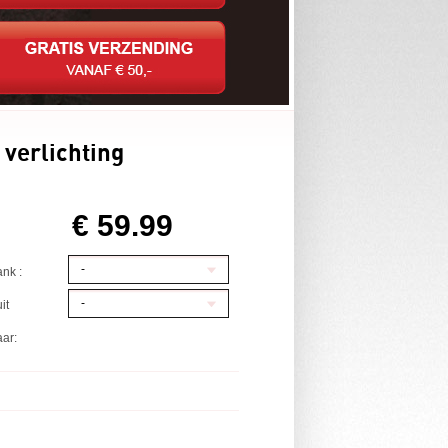
 verlichting
€ 59.99
-
nk :
-
it
ar: