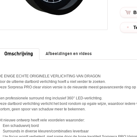
T
Omschrijving
Afbeeldingen en videos
DE ENIGE ECHTE ORIGINELE VERLICHTING VAN DRAGON
oor de ultieme dartbord verlichting hoeft u niet verder te zoeken.
eze Sorpresa PRO clear vision versie is de nieuwste meest geavanceerde ring op 
en professionele surround ring inclusief 360° LED-verlichting.
eze dartbord verlichting verlicht het bord rondom op egale wijze, waardoor iedere
ortom, geen spoor van schaduw meer te bekennen.
it nieuwe ontwerp heeft vele voordelen waaronder:
 Een schaduwvrij bord
 Surrounds in diverse kleuren/combinaties leverbaar
 Uw focus wordt verbeterd, met name door de hoge kwaliteit Sorpresa PRO Vision 