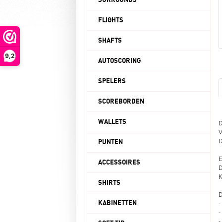
SURROUNDS
FLIGHTS
SHAFTS
9,2
AUTOSCORING
SPELERS
SCOREBORDEN
WALLETS
V
D
PUNTEN
E
ACCESSOIRES
D
K
SHIRTS
D
KABINETTEN
-
-
-