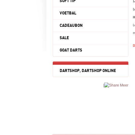
SOFT TIP
M
b
VOETBAL
H
CADEAUBON
L
m
SALE
D
GOAT DARTS
DARTSHOP, DARTSHOP ONLINE
|
Meer