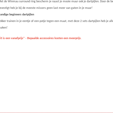
et de Winmau surround ring bescherm je naast je mooie muur ook je dartpijlen. Door de b
evestigt heb je bij de meeste missers geen last meer van gaten in je muur!
andige beginners dartpijlen
ekker trainen in je eentje of een potje tegen een maat, met deze 2 sets dartpijlen heb je al
aken!
it is een vanafprijs* - Bepaalde accessoires kosten een meerprijs.