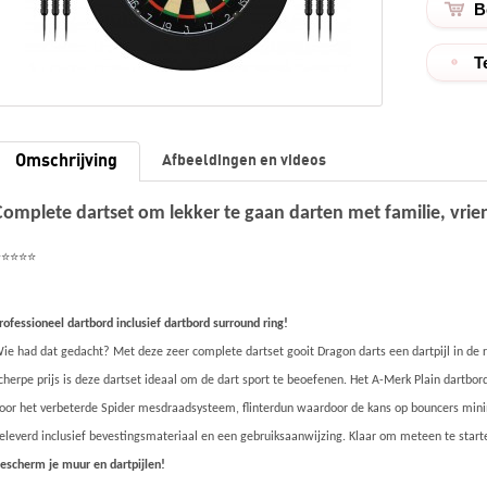
T
Omschrijving
Afbeeldingen en videos
Complete dartset om lekker te gaan darten met familie, vrien
⭐⭐⭐⭐⭐
rofessioneel dartbord inclusief dartbord surround ring!
ie had dat gedacht? Met deze zeer complete dartset gooit Dragon darts een dartpijl in de 
cherpe prijs is deze dartset ideaal om de dart sport te beoefenen. Het A-Merk Plain dartbor
oor het verbeterde Spider mesdraadsysteem, flinterdun waardoor de kans op bouncers min
eleverd inclusief bevestingsmateriaal en een gebruiksaanwijzing. Klaar om meteen te star
escherm je muur en dartpijlen!