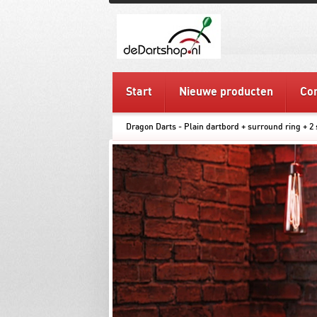
Start
Nieuwe producten
Con
Dragon Darts - Plain dartbord + surround ring + 2 