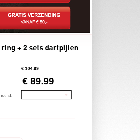
ring + 2 sets dartpijlen
€ 104.99
€ 89.99
-
rround: