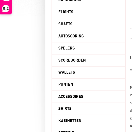
SURROUNDS
9,2
FLIGHTS
SHAFTS
AUTOSCORING
SPELERS
SCOREBORDEN
WALLETS
PUNTEN
P
W
ACCESSOIRES
s
SHIRTS
d
g
KABINETTEN
B