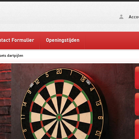
Acco
tact Formulier
Openingstijden
sets dartpijlen