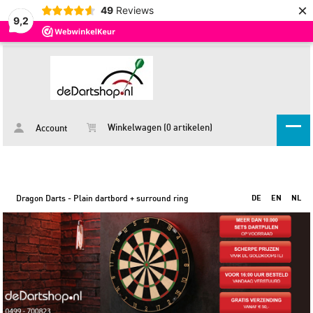
×
49
Reviews
9,2
Winkelwagen (0 artikelen)
Account
Dragon Darts - Plain dartbord + surround ring
DE
EN
NL