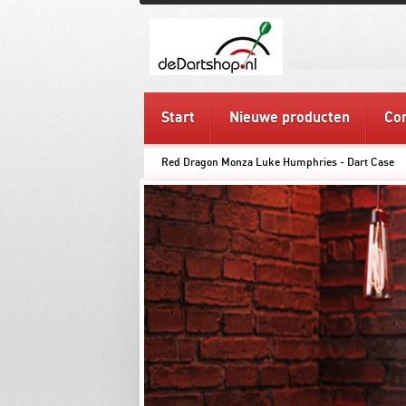
Start
Nieuwe producten
Con
Red Dragon Monza Luke Humphries - Dart Case