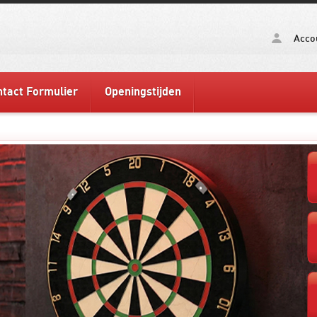
Acco
tact Formulier
Openingstijden