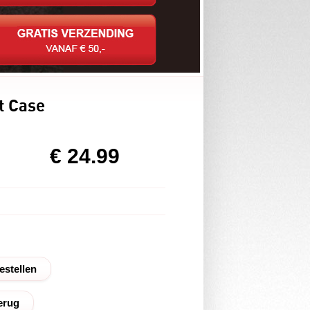
t Case
€ 24.99
erug