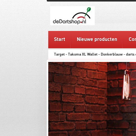
Start
Nieuwe producten
Con
Target - Takoma XL Wallet - Donkerblauw - darts 