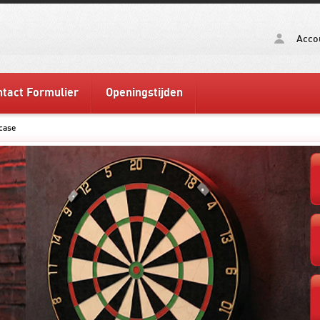
Acco
tact Formulier
Openingstijden
case