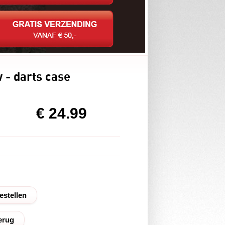
 - darts case
€ 24.99
erug