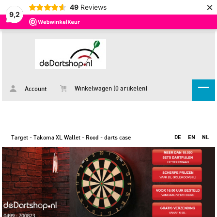
×
49
Reviews
9,2
Winkelwagen (0 artikelen)
Account
Target - Takoma XL Wallet - Rood - darts case
DE
EN
NL