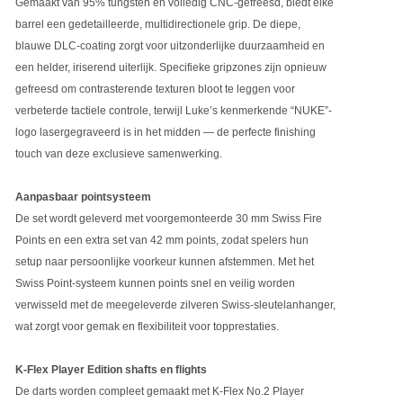
Gemaakt van 95% tungsten en volledig CNC-gefreesd, biedt elke
barrel een gedetailleerde, multidirectionele grip. De diepe,
blauwe DLC-coating zorgt voor uitzonderlijke duurzaamheid en
een helder, iriserend uiterlijk. Specifieke gripzones zijn opnieuw
gefreesd om contrasterende texturen bloot te leggen voor
verbeterde tactiele controle, terwijl Luke’s kenmerkende “NUKE”-
logo lasergegraveerd is in het midden — de perfecte finishing
touch van deze exclusieve samenwerking.
Aanpasbaar pointsysteem
De set wordt geleverd met voorgemonteerde 30 mm Swiss Fire
Points en een extra set van 42 mm points, zodat spelers hun
setup naar persoonlijke voorkeur kunnen afstemmen. Met het
Swiss Point-systeem kunnen points snel en veilig worden
verwisseld met de meegeleverde zilveren Swiss-sleutelanhanger,
wat zorgt voor gemak en flexibiliteit voor topprestaties.
K-Flex Player Edition shafts en flights
De darts worden compleet gemaakt met K-Flex No.2 Player