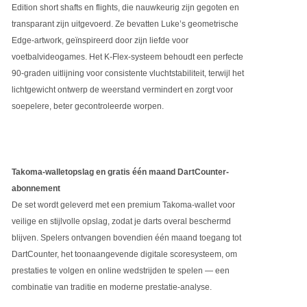
Edition short shafts en flights, die nauwkeurig zijn gegoten en
transparant zijn uitgevoerd. Ze bevatten Luke’s geometrische
Edge-artwork, geïnspireerd door zijn liefde voor
voetbalvideogames. Het K-Flex-systeem behoudt een perfecte
90-graden uitlijning voor consistente vluchtstabiliteit, terwijl het
lichtgewicht ontwerp de weerstand vermindert en zorgt voor
soepelere, beter gecontroleerde worpen.
Takoma-walletopslag en gratis één maand DartCounter-
abonnement
De set wordt geleverd met een premium Takoma-wallet voor
veilige en stijlvolle opslag, zodat je darts overal beschermd
blijven. Spelers ontvangen bovendien één maand toegang tot
DartCounter, het toonaangevende digitale scoresysteem, om
prestaties te volgen en online wedstrijden te spelen — een
combinatie van traditie en moderne prestatie-analyse.