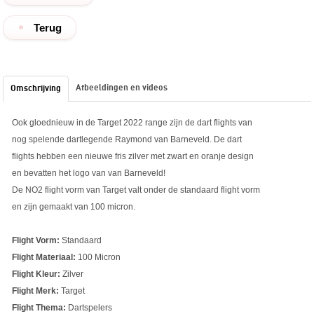
Terug
Afbeeldingen en videos
Omschrijving
Ook gloednieuw in de Target 2022 range zijn de dart flights van
nog spelende dartlegende Raymond van Barneveld. De dart
flights hebben een nieuwe fris zilver met zwart en oranje design
en bevatten het logo van van Barneveld!
De NO2 flight vorm van Target valt onder de standaard flight vorm
en zijn gemaakt van 100 micron.
Flight Vorm:
Standaard
Flight Materiaal:
100 Micron
Flight Kleur:
Zilver
Flight Merk:
Target
Flight Thema:
Dartspelers