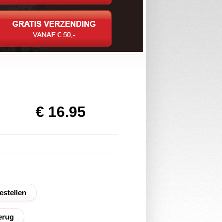
€ 16.95
erug