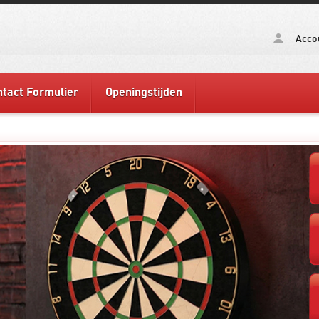
Acco
tact Formulier
Openingstijden