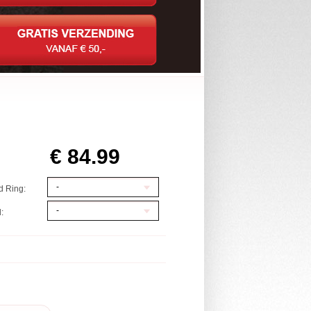
€ 84.99
-
d Ring:
-
: