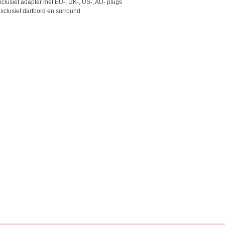
nclusief adapter met EU-, UK-, US-, AU- plugs
xclusief dartbord en surround