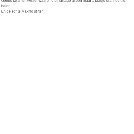
Goede kwaliteit wisser waarbij u bij slijtage alleen maar 1 laagje eraf hoeft te
halen.
En de echte Maxiflo stiften